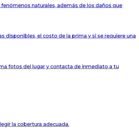
o y fenómenos naturales, además de los daños que
s disponibles, el costo de la prima y si se requiere una
oma fotos del lugar y contacta de inmediato a tu
legir la cobertura adecuada.