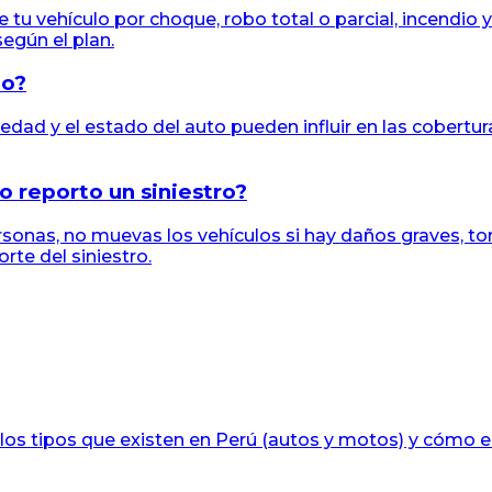
 tu vehículo por choque, robo total o parcial, incendi
egún el plan.
uo?
edad y el estado del auto pueden influir en las cobertura
 reporto un siniestro?
ersonas, no muevas los vehículos si hay daños graves, t
rte del siniestro.
 los tipos que existen en Perú (autos y motos) y cómo e