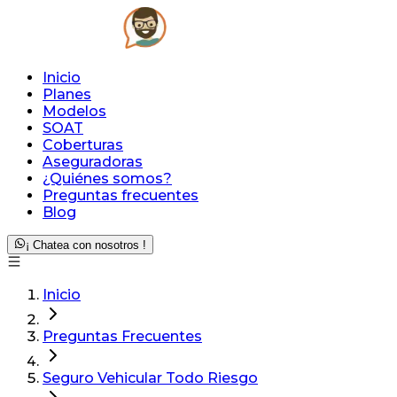
Inicio
Planes
Modelos
SOAT
Coberturas
Aseguradoras
¿Quiénes somos?
Preguntas frecuentes
Blog
¡ Chatea con nosotros !
Inicio
Preguntas Frecuentes
Seguro Vehicular Todo Riesgo