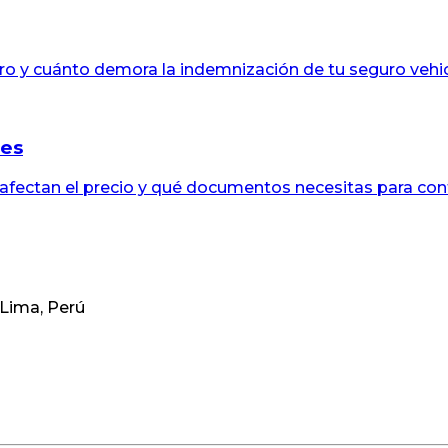
ro y cuánto demora la indemnización de tu seguro vehic
res
 afectan el precio y qué documentos necesitas para cont
 Lima, Perú